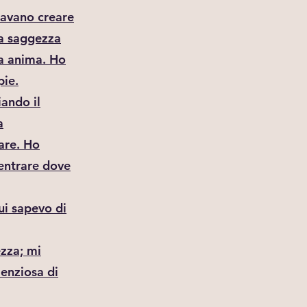
ravano creare
la saggezza
ia anima. Ho
pie.
ando il
a
dare. Ho
 entrare dove
ui sapevo di
ezza; mi
enziosa di