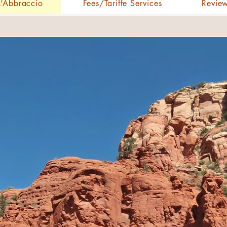
L’Abbraccio
Fees/Tariffe Services
Revie