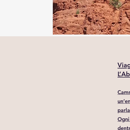
Viag
L’Ab
Camm
un’en
parla
Ogni
dent