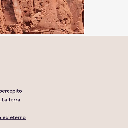
percepito
 La terra
o ed eterno