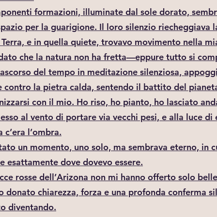
ponenti formazioni, illuminate dal sole dorato, semb
pazio per la guarigione. Il loro silenzio riecheggiava 
 Terra, e in quella quiete, trovavo movimento nella m
dato che la natura non ha fretta—eppure tutto si com
ascorso del tempo in meditazione silenziosa, appoggi
 contro la pietra calda, sentendo il battito del pianet
nizzarsi con il mio. Ho riso, ho pianto, ho lasciato an
sso al vento di portare via vecchi pesi, e alla luce di
 c’era l’ombra.
stato un momento, uno solo, ma sembrava eterno, in c
re esattamente dove dovevo essere.
cce rosse dell’Arizona non mi hanno offerto solo bell
 donato chiarezza, forza e una profonda conferma sil
to diventando.