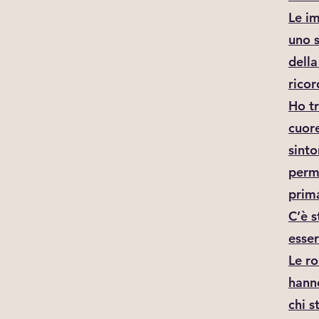
Le im
uno s
della
ricor
Ho tr
cuore
sinto
perme
prima
C’è 
esse
Le ro
hanno
chi s